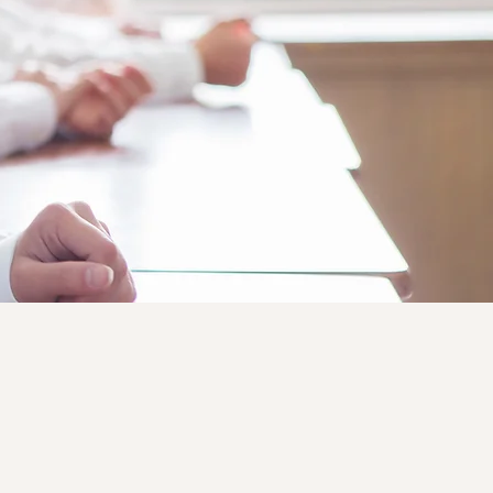
nge
り。