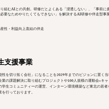
り組むAIとの共創。研修だとよくある「浸透しない」、「事前に
必要なためやりたくてもできない」を解決するAI研修や伴走型事
生産性・利益向上直結の伴走
ト
用
学生支援事業
能性を切り拓く会社」になることを2029年までのビジョンに置く当
企業の課題解決に取り組むプロジェクトや100人規模の運動会×キャ
の学生コミュニティーの運営、インターン環境構築など東北の若者
業を行っております。