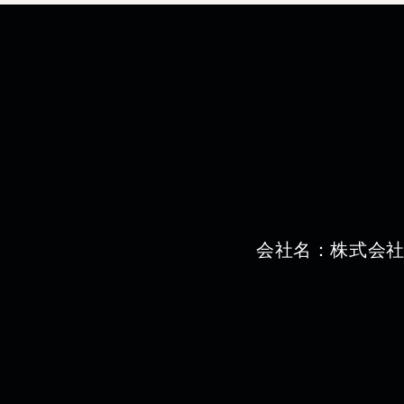
​会社名：株式会社Zi
​事業内容：人材
​従業員数：7名（
ターン含む）