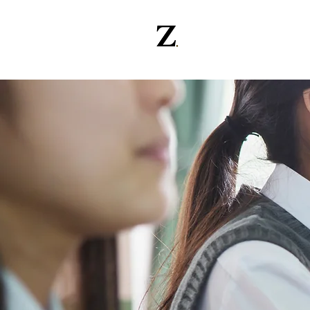
ZishiN.in
Agr