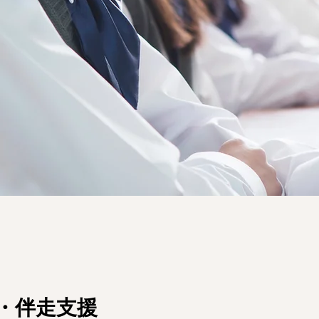
ds cha
そ変革の始ま
修・伴走支援