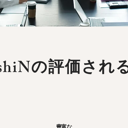
ishiNの評価され
​豊富な