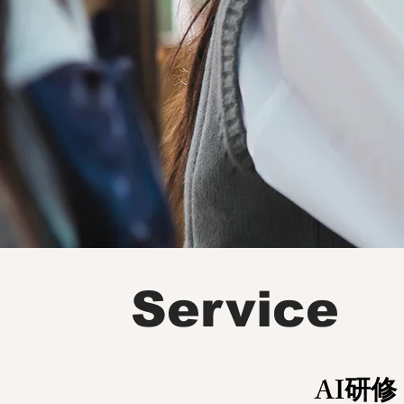
lea
合意こ
Service
AI研