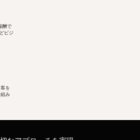
報酬で
どビジ
送客を
仕組み