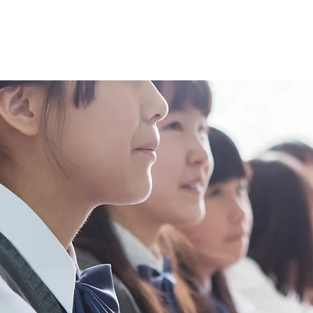
c
​Z世代で世
eement