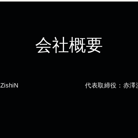
​会社概要
shiN
​代表取締役：赤澤
マーケティング事業
住所：
東京事務所：
業務委託・イン
東京都渋谷区円山町5